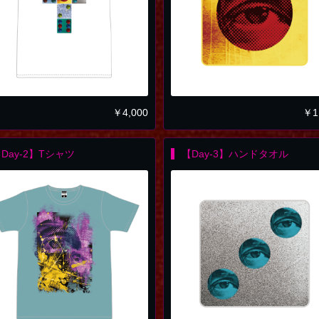
￥
4,000
￥
1
Day-2】Tシャツ
【Day-3】ハンドタオル