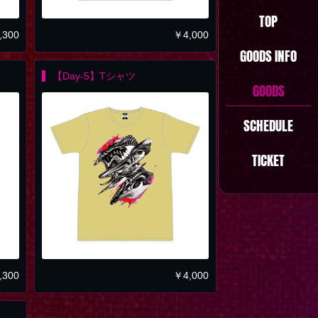
TOP
,300
￥
4,000
GOODS INFO
【Day-5】Tシャツ
GOODS
SCHEDULE
TICKET
,300
￥
4,000