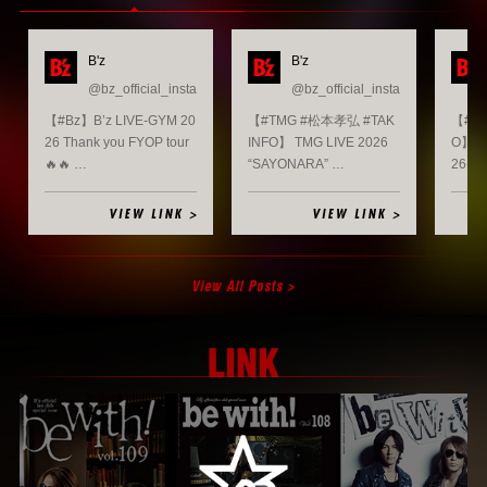
B'z
B'z
@bz_official_insta
@bz_official_insta
稲葉浩志「タッチ」配信中!!
【#Bz】B’z LIVE-GYM 20
【#TMG #松本孝弘 #TAK
【#稲葉
26 Thank you FYOP tour
INFO】 TMG LIVE 2026
O】 Ko
🔥🔥 …
“SAYONARA” …
26-2
B’z ALBUM
「FYOP」
NOW ON SALE
B’z LIVE-GYM 2025 –FYOP–
Produce of Tak Matsumoto SINGLE MALT WHISKY 第
二弾
「AION」