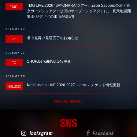
TMG LIVE 2026 “SAYONARA”ツアー、Zepp Sapporo公演・東
TMG
京ガーデンシアター公演のオープニングアクトに、-真天地開闢
B’z「Heaven Knows」
配信中!!
集団-ジグザグの出演が決定!!
2026.07.24
暑中見舞い発送完了のお知らせ
FC
B’z LIVE-GYM 2026 -FYOP naked-
2026.07.21
SHOP/be with!Vol.148更新
FC
B’z LIVE-GYM 2026 –FYOP＋–
2026.07.10
Koshi Inaba LIVE 2026-2027 ～enV～ チケット情報更新
稲葉浩志
B'z PARTY presents –FYOD–
Koshi Inaba×SHOEI コラボレーションヘルメット