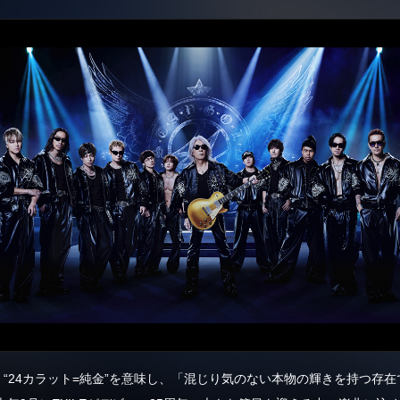
リーズは、“24カラット=純金”を意味し、「混じり気のない本物の輝きを持つ