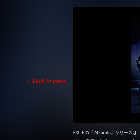
EXILEの『24karats』シ