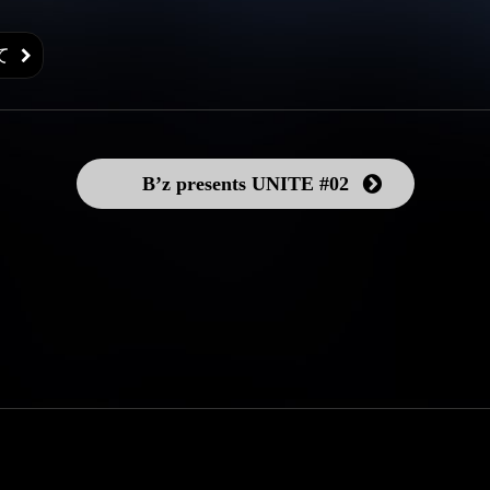
て
B’z presents UNITE #02