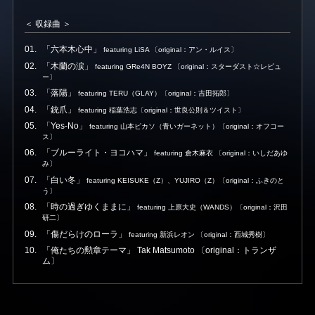
＜ 収録曲 ＞
「六本木心中」
featuring LiSA 〔original：アン・ルイス〕
「木蘭の涙」
featuring GRe4N BOYZ 〔original：スターダスト☆レビュ
ー〕
「落陽」
featuring TERU（GLAY）〔original：吉田拓郎〕
「銃爪」
featuring 稲葉浩志〔original：世良公則＆ツイスト〕
「Yes-No」
featuring 山本ピカソ（青いガーネット）〔original：オフコー
ス〕
「ブルーライト・ヨコハマ」
featuring 倉木麻衣 〔original：いしだあゆ
み〕
「白い冬」
featuring KEISUKE（Z）、YUJIRO（Z）〔original：ふきのと
う〕
「時の過ぎゆくままに」
featuring 上原大史（WANDS）〔original：沢田
研二〕
「傷だらけのローラ」
featuring 新浜レオン 〔original：西城秀樹〕
「俺たちの勲章テーマ」 Tak Matsumoto 〔original：トランザ
ム〕