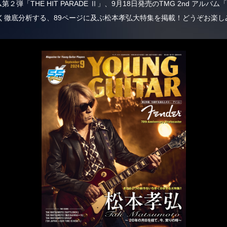
２弾「THE HIT PARADE Ⅱ」、9月18日発売のTMG 2nd アルバ
く徹底分析する、89ページに及ぶ松本孝弘大特集を掲載！どうぞお楽し