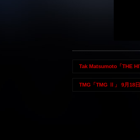
Tak Matsumoto「THE 
TMG「TMG Ⅱ」 9月18