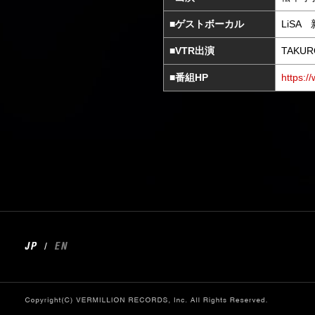
■ゲストボーカル
LiSA
■VTR出演
TAKU
■番組HP
https:
/