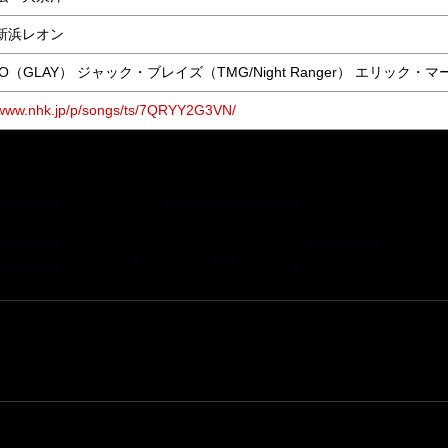
 新浜レオン
RO（GLAY） ジャック・ブレイズ（TMG/Night Ranger） エリック・マ
//www.nhk.jp/p/songs/ts/7QRYY2G3VN/