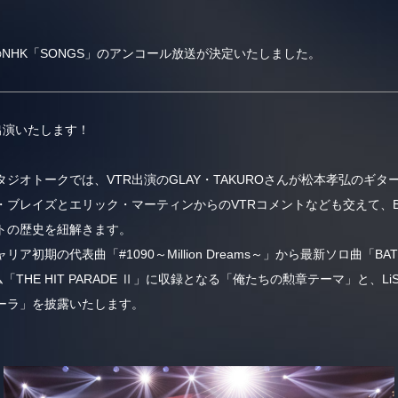
NHK「SONGS」のアンコール放送が決定いたしました。
出演いたします！
ジオトークでは、VTR出演のGLAY・TAKUROさんが松本孝弘のギ
ブレイズとエリック・マーティンからのVTRコメントなども交えて、B
トの歴史を紐解きます。
初期の代表曲「#1090～Million Dreams～」から最新ソロ曲「BA
「THE HIT PARADE Ⅱ」に収録となる「俺たちの勲章テーマ」と、
ーラ」を披露いたします。