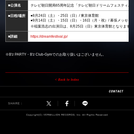
■公演名
テレビ朝日開局65周年記念「テレビ朝日ドリームフェスティバル2
●8月24日（土）・25日（日）/ 東京体育館
■日程/場所
●9月14日（土）・15日（日）・16日（月・祝）/ 幕張メッセ
※稲葉浩志の出演日は、8月25日（日）東京体育館となります。
■詳細
https://dreamfestival.jp/
※B'z PARTY・B'z Club-Gymでのお取り扱いはございません。
SHARE：