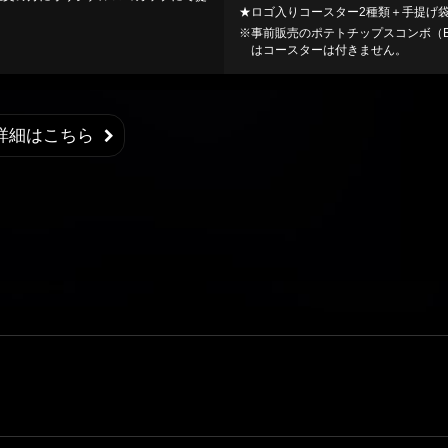
★ロゴ入りコースター2種類＋手提げ
※事前販売のポテトチップスコンボ（B
はコースターは付きません。
rea詳細はこちら