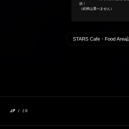
供！
（絵柄は選べません）
STARS Cafe・Food A
/