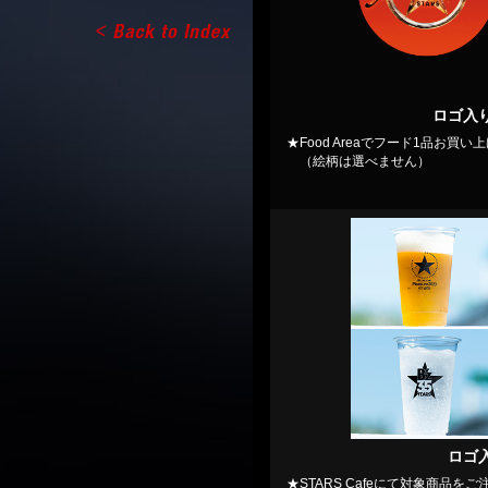
ロゴ入
★Food Areaでフード1品お買
（絵柄は選べません）
ロゴ
★STARS Cafeにて対象商品