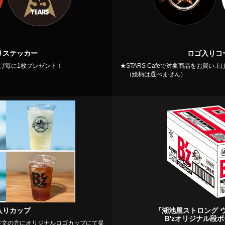
りステッカー
ロゴ入りコ
い上げ毎に1枚プレゼント！
★STARS Cafeで対象商品をお買い
（絵柄は選べません）
入りカップ
『湖池屋ストロング 
B'zオリジナル段
をご注文の方にオリジナルロゴカップにて提