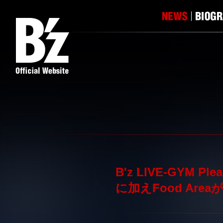
B'z LIVE-GYM P
に加えFood Areaが