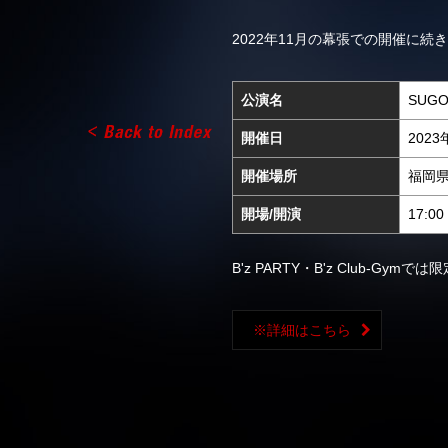
2022年11月の幕張での開催に
公演名
SUGO
開催日
202
開催場所
福岡
開場/開演
17:00 
B'z PARTY・B'z Club-G
※詳細はこちら