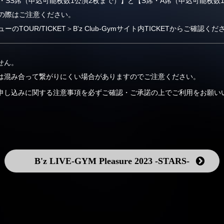
m席・SS席（申込可能枚数1公演2枚まで）】と【S席・A席（申込可能枚
の際はご注意ください。
TOUR/TICKET＞B'z Club-Gymサイト内TICKETからご確認くだ
せん。
は混み合って繋がりにくい場合がありますのでご注意ください。
申し込みに関する注意事項を必ずご確認・ご承諾の上でご利用をお願い
B'z LIVE-GYM Pleasure 2023
-STARS-