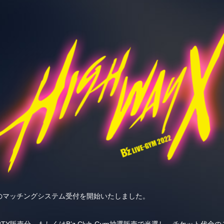
ghway X-のマッチングシステム受付を開始いたしました。
ARTY販売分、もしくはB’z Club-Gym抽選販売で当選し、チケット代