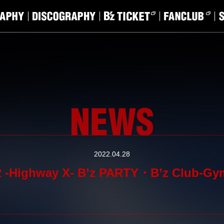
2022.04.28
022 -Highway X- B’z PARTY・B’z C