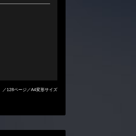
）
／128ページ／A4変形サイズ