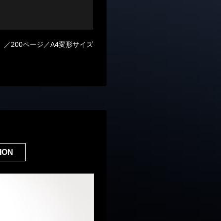
）
／200ページ／A4変形サイズ
ION