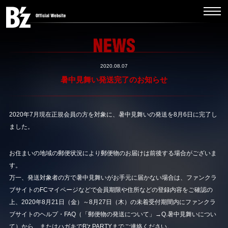
2020.08.07
暑中見舞い発送完了のお知らせ
2020年7月現在正規会員の方を対象に、暑中見舞いの発送を8月6日に完了し
ました。
お住まいの地域の郵便状況により郵便物のお届けは前後する場合がございま
す。
万一、発送対象者の方で暑中見舞いがお手元に届かない場合は、ファンクラ
ブサイトのFCマイページなどで会員期限や住所などの登録内容をご確認の
上、2020年8月21日（金）～8月27日（木）の未着受付期間内にファンクラ
ブサイトのヘルプ・FAQ（「郵便物の発送について」→Q.暑中見舞いについ
て）から、またはハガキでB'z PARTYまでご連絡ください。