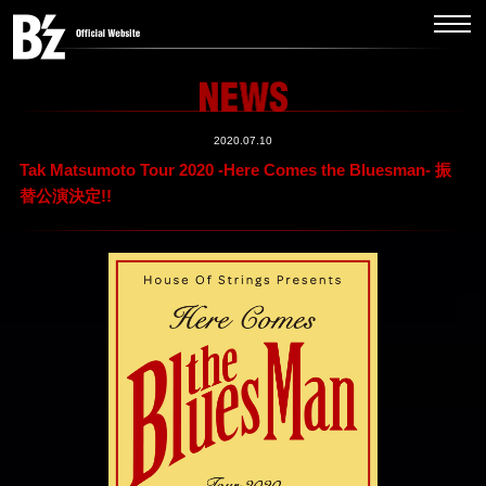
2020.07.10
Tak Matsumoto Tour 2020 -Here Comes the Bluesman- 振
替公演決定!!