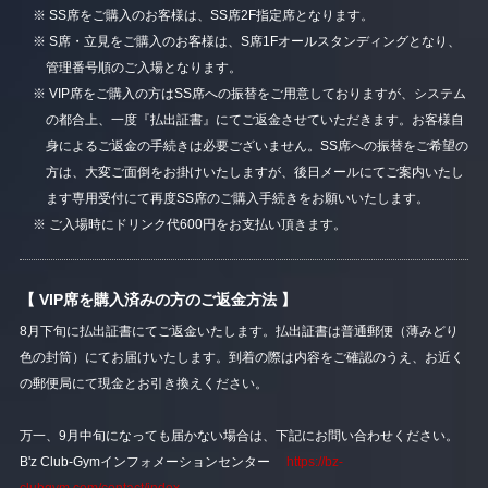
※ SS席をご購入のお客様は、SS席2F指定席となります。
※ S席・立見をご購入のお客様は、S席1Fオールスタンディングとなり、
管理番号順のご入場となります。
※ VIP席をご購入の方はSS席への振替をご用意しておりますが、システム
の都合上、一度『払出証書』にてご返金させていただきます。お客様自
身によるご返金の手続きは必要ございません。SS席への振替をご希望の
方は、大変ご面倒をお掛けいたしますが、後日メールにてご案内いたし
ます専用受付にて再度SS席のご購入手続きをお願いいたします。
※ ご入場時にドリンク代600円をお支払い頂きます。
【 VIP席を購入済みの方のご返金方法 】
8月下旬に払出証書にてご返金いたします。払出証書は普通郵便（薄みどり
色の封筒）にてお届けいたします。到着の際は内容をご確認のうえ、お近く
の郵便局にて現金とお引き換えください。
万一、9月中旬になっても届かない場合は、下記にお問い合わせください。
B'z Club-Gymインフォメーションセンター
https://bz-