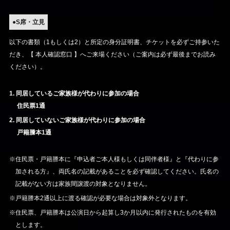
●S席・立見
以下の書類（1もしくは2）と所定の身分証明書、チケットを必ずご持参いた
だき、【 本人確認窓口 】へご来場ください（ご案内は必ず最後までお読み
ください）。
1. 同居しているご家族様が代わりに参加の場合
住民票1通
2. 同居していないご家族様が代わりに参加の場合
戸籍謄本1通
※住民票・戸籍謄本に『申込者ご本人様もしくは同伴者様』と『代わりに参
加される方』、両氏名の記載があることを必ず確認してください。氏名の
記載がない方は家族間譲渡の対象となりません。
※戸籍謄本2通以上に渡る確認が必要な場合は対象外となります。
※住民票、戸籍謄本は公演日から起算し3か月以内に発行されたものを有効
とします。