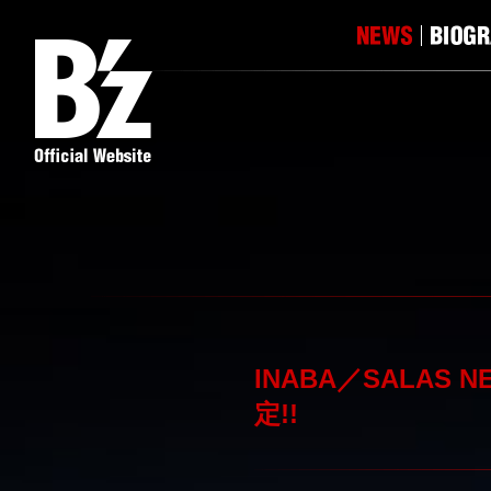
INABA／SALAS 
定!!