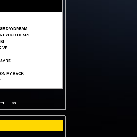
AGE DAYDREAM
ART YOUR HEART
BI
RIVE
AISARE
E ON MY BACK
Y
n + tax