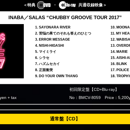
＜特典
・
共通収録映像＞
INABA／SALAS “CHUBBY GROOVE TOUR 2017”
1. SAYONARA RIVER
10. MOON
2. 苦悩の果てのそれも答えのひとつ
11. MY HE
3. ERROR MESSAGE
12. WABISA
4. NISHI-HIGASHI
13. OVERD
5. マイミライ
14. MARIE
6. シラセ
15. AISHI-
7. ハズムセカイ
16. BLINK
8. 正面衝突
17. POLIC
9. DO YOUR OWN THANG
18. TROPH
初回限定盤【CD+Blu-ray】
en + tax
No：BMCV-8059 Price：5,200ye
通常盤【CD】