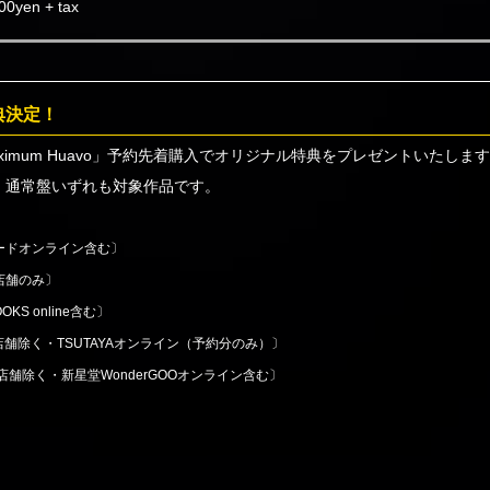
0yen + tax
典決定！
imum Huavo」予約先着購入でオリジナル特典をプレゼントいたしま
、通常盤いずれも対象作品です。
ードオンライン含む〕
店舗のみ〕
S online含む〕
舗除く・TSUTAYAオンライン（予約分のみ）〕
店舗除く・新星堂WonderGOOオンライン含む〕