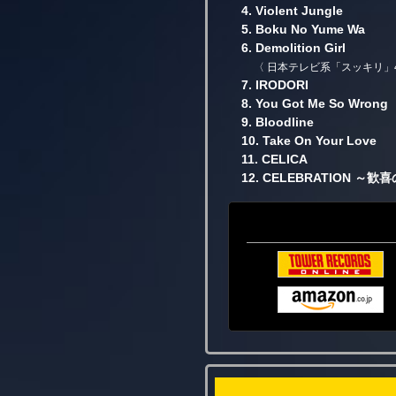
4. Violent Jungle
5. Boku No Yume Wa
6. Demolition Girl
〈 日本テレビ系「スッキリ」
7. IRODORI
8. You Got Me So Wrong
9. Bloodline
10. Take On Your Love
11. CELICA
12. CELEBRATION ～