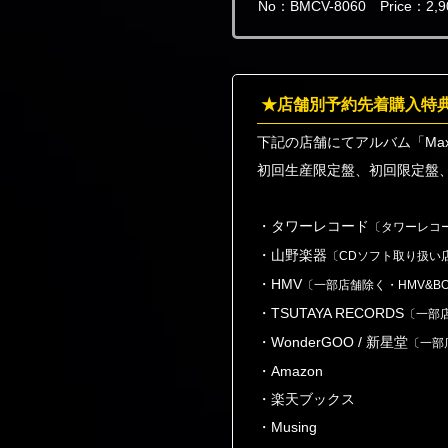
No：BMCV-8060 Price：2,90
★店舗別予約先着購入特
下記の店舗にてアルバム「Max
初回生産限定盤、初回限定盤
・タワーレコード
〔タワーレコ
・山野楽器
〔CDソフト取り扱い
・HMV
〔一部店舗除く・HMV&BOOK
・TSUTAYA RECORDS
〔一部店
・WonderGOO / 新星堂
〔一部
・Amazon
・楽天ブックス
・Musing