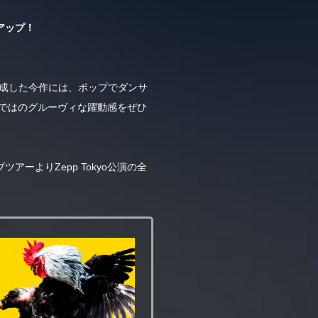
アップ！
完成した今作には、ポップでダンサ
らではのグルーヴィな躍動感をぜひ
ーよりZepp Tokyo公演の全