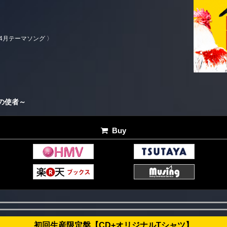
4月テーマソング 〉
歓喜の使者～
Buy
初回生産限定盤【CD+オリジナルTシャツ】