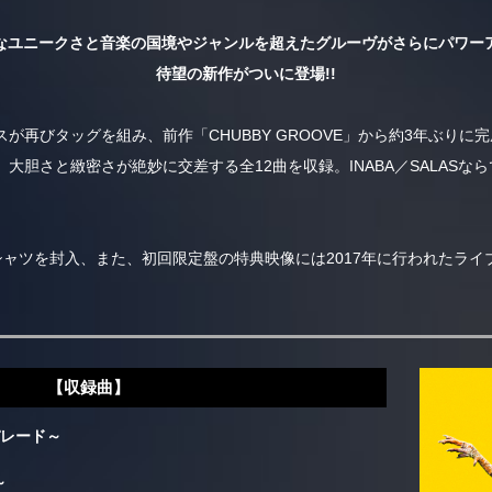
なユニークさと音楽の国境やジャンルを超えたグルーヴがさらにパワー
待望の新作がついに登場!!
が再びタッグを組み、前作「CHUBBY GROOVE」から約3年ぶりに
大胆さと緻密さが絶妙に交差する全12曲を収録。INABA／SALASな
ツを封入、また、初回限定盤の特典映像には2017年に行われたライブツア
【収録曲】
のパレード～
～