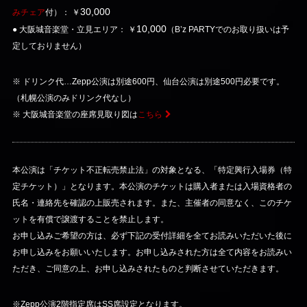
30,000
みチェア
付）： ￥
10,000
● 大阪城音楽堂・立見エリア： ￥
（B’z PARTYでのお取り扱いは予
定しておりません）
※ ドリンク代…Zepp公演は別途600円、仙台公演は別途500円必要です。
（札幌公演のみドリンク代なし）
※ 大阪城音楽堂の座席見取り図は
こちら
本公演は「チケット不正転売禁止法」の対象となる、「特定興行入場券（特
定チケット）」となります。本公演のチケットは購入者または入場資格者の
氏名・連絡先を確認の上販売されます。また、主催者の同意なく、このチケ
ットを有償で譲渡することを禁止します。
お申し込みご希望の方は、必ず下記の受付詳細を全てお読みいただいた後に
お申し込みをお願いいたします。お申し込みされた方は全て内容をお読みい
ただき、ご同意の上、お申し込みされたものと判断させていただきます。
※Zepp公演2階指定席はSS席設定となります。