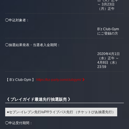
日（火）正午
～ 3月23日
（月）正午
◯申込対象者：
B’z Club-Gym
にご登録の方
◯抽選結果発表・当選者入金期間：
2020年4月1日
（水）正午 ～
4月8日（水）
23:59
【 B’z Club-Gym 】
https://bz-party.com/clubgym/
《 プレイガイド最速先行抽選販売 》
●セブン-イレブン先行/uP!!!ライブパス先行 （チケットぴあ抽選先行）
◯申込受付期間：