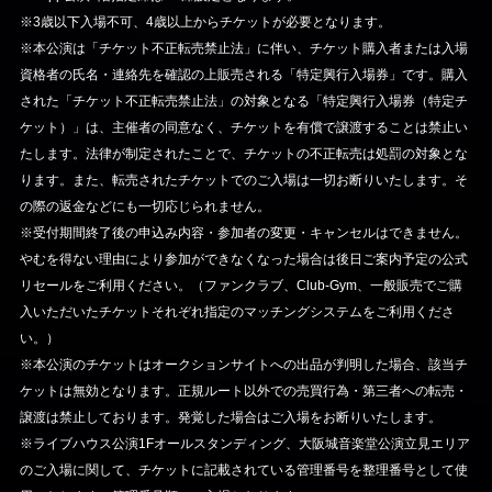
※3歳以下入場不可、4歳以上からチケットが必要となります。
※本公演は「チケット不正転売禁止法」に伴い、チケット購入者または入場
資格者の氏名・連絡先を確認の上販売される「特定興行入場券」です。購入
された「チケット不正転売禁止法」の対象となる「特定興行入場券（特定チ
ケット）」は、主催者の同意なく、チケットを有償で譲渡することは禁止い
たします。法律が制定されたことで、チケットの不正転売は処罰の対象とな
ります。また、転売されたチケットでのご入場は一切お断りいたします。そ
の際の返金などにも一切応じられません。
※受付期間終了後の申込み内容・参加者の変更・キャンセルはできません。
やむを得ない理由により参加ができなくなった場合は後日ご案内予定の公式
リセールをご利用ください。（ファンクラブ、Club-Gym、一般販売でご購
入いただいたチケットそれぞれ指定のマッチングシステムをご利用くださ
い。）
※本公演のチケットはオークションサイトへの出品が判明した場合、該当チ
ケットは無効となります。正規ルート以外での売買行為・第三者への転売・
譲渡は禁止しております。発覚した場合はご入場をお断りいたします。
※ライブハウス公演1Fオールスタンディング、大阪城音楽堂公演立見エリア
のご入場に関して、チケットに記載されている管理番号を整理番号として使