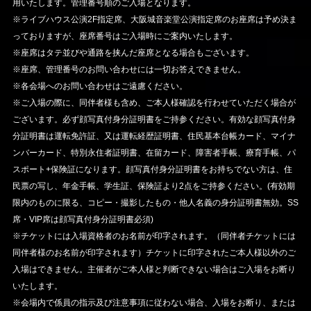
用いたします。管理番号順のご入場となります。
※ライブハウス公演2F指定席、大阪城音楽堂公演指定席のお座席は予め決ま
っておりますが、座席番号はご入場時にご案内いたします。
※座席はタテ並びや通路を挟んだ座席となる場合もございます。
※座席、管理番号のお問い合わせには一切お答えできません。
※各会場へのお問い合わせはご遠慮ください。
※ご入場の際に、同伴者様も含め、ご本人様確認を行わせていただく場合が
ございます。必ず顔写真付身分証明書をご持参ください。有効な顔写真付身
分証明書は運転免許証、又は運転経歴証明書、住民基本台帳カード、マイナ
ンバーカード、特別永住者証明書、在留カード、障害者手帳、療育手帳、パ
スポート+保険証になります。顔写真付身分証明書をお持ちでない方は、住
民票の写し、年金手帳、学生証、保険証より2点をご持参ください。(有効期
限内のものに限る、コピー・撮影したもの・他人名義の身分証明書無効。SS
席・VIP席は顔写真付身分証明書必須)
※チケットには入場資格者のお名前が印字されます。（同伴者チケットには
同伴者様のお名前が印字されます）チケットに印字されたご本人様以外のご
入場はできません。主催者がご本人様と判断できない場合はご入場をお断り
いたします。
※会場内で係員の指示及び注意事項に従わない場合、入場をお断り、または