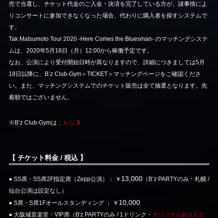
売で当選し、チケット代金のご入金・決済を完了している方が、諸事情によ
りコンサートに参加できなくなった場合、代わりに購入者を探すシステムで
す。
Tak Matsumoto Tour 2020 -Here Comes the Bluesman- のマッチングシステ
ムは、2020年5月18日（月）12:00から稼働予定です。
なお、公演により受付開始日時が異なりますので、詳細につきましては5月
18日以降に、B’z Club-Gym＞TICKET＞マッチングページをご確認くださ
い。また、マッチングシステムでのチケット販売は全て抽選となります。先
着順ではございません。
※B’z Club-Gymは
こちら
【 チケット料金 / 税込 】
13,000
● SS席・SS席2F指定席（Zepp公演）： ￥
（B’z PARTYのみ・札幌 /
仙台公演は設定なし）
10,000
● S席・S席1Fオールスタンディング ： ￥
● 大阪城音楽堂・VIP席（B'z PARTYのみ / 1ドリンク・
オリジナル折りたた