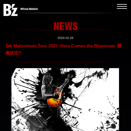
2020.02.26
Tak Matsumoto Tour 2020 -Here Comes the Bluesman- 開
催決定!!