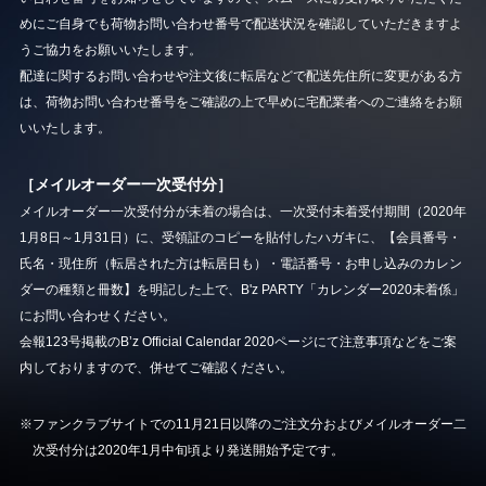
めにご自身でも荷物お問い合わせ番号で配送状況を確認していただきますよ
うご協力をお願いいたします。
配達に関するお問い合わせや注文後に転居などで配送先住所に変更がある方
は、荷物お問い合わせ番号をご確認の上で早めに宅配業者へのご連絡をお願
いいたします。
［メイルオーダー一次受付分］
メイルオーダー一次受付分が未着の場合は、一次受付未着受付期間（2020年
1月8日～1月31日）に、受領証のコピーを貼付したハガキに、【会員番号・
氏名・現住所（転居された方は転居日も）・電話番号・お申し込みのカレン
ダーの種類と冊数】を明記した上で、B'z PARTY「カレンダー2020未着係」
にお問い合わせください。
会報123号掲載のB’z Official Calendar 2020ページにて注意事項などをご案
内しておりますので、併せてご確認ください。
※ファンクラブサイトでの11月21日以降のご注文分およびメイルオーダー二
次受付分は2020年1月中旬頃より発送開始予定です。