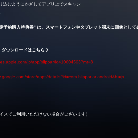
り込むようにかざしてアプリ上でスキャン
T
限定予約購入特典券” は、スマートフォンやタブレット端末に画像とし
報・ダウンロードはこちら 》
unes.apple.com/jp/app/blippar/id410604563?mt=8
ay.google.com/store/apps/details?id=com.blippar.ar.android&hl=ja
(一部デバイスでご利用いただけない場合がございます）