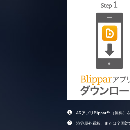
ARアプリBlippar™（
渋谷屋外看板、または全国対象