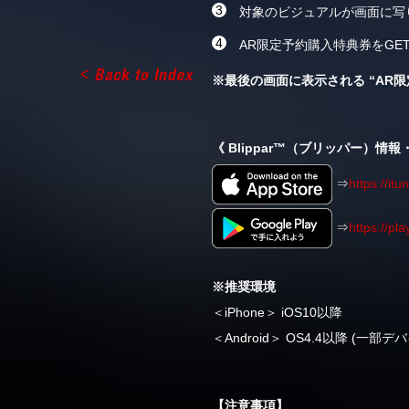
対象のビジュアルが画面に写
AR限定予約購入特典券をGE
※最後の画面に表示される “AR
《 Blippar™（ブリッパー）情
⇒
https://it
⇒
https://pl
※推奨環境
＜iPhone＞ iOS10以降
＜Android＞ OS4.4以降 
【注意事項】