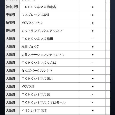
神奈川県
ＴＯＨＯシネマズ 海老名
●
千葉県
シネプレックス幕張
●
埼玉県
MOVIXさいたま
●
愛知県
ミッドランドスクエア シネマ
●
大阪府
ＴＯＨＯシネマズ 梅田
-
大阪府
梅田ブルク7
●
大阪府
大阪ステーションシティシネマ
●
大阪府
ＴＯＨＯシネマズ なんば
-
大阪府
なんばパークスシネマ
●
大阪府
ＴＯＨＯシネマズ 泉北
●
大阪府
MOVIX堺
●
大阪府
ＴＯＨＯシネマズ 鳳
-
大阪府
ＴＯＨＯシネマズ くずはモール
-
大阪府
イオンシネマ 茨木
●