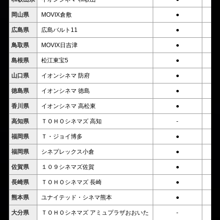
岡山県
MOVIX倉敷
●
広島県
広島バルト11
●
鳥取県
MOVIX日吉津
●
島根県
松江東宝5
●
山口県
イオンシネマ 防府
●
徳島県
イオンシネマ 徳島
●
香川県
イオンシネマ 高松東
●
高知県
ＴＯＨＯシネマズ 高知
-
福岡県
Ｔ・ジョイ博多
●
福岡県
シネプレックス小倉
●
佐賀県
１０９シネマズ佐賀
●
長崎県
ＴＯＨＯシネマズ 長崎
●
熊本県
ユナイテッド・シネマ熊本
●
大分県
ＴＯＨＯシネマズ アミュプラザおおいた
-