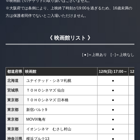
※映画館でのチケットの取り扱いはございません。
※大阪府では条例により、上映終了時刻が19:00を過ぎるため、16歳未満の
方は保護者同伴でないとご入場いただけません。
《 映画館リスト 》
[ ● ]＝上映あり [ - ]＝上映なし
都道府県
映画館
12/9(日) 17:00～
12/1
北海道
ユナイテッド・シネマ札幌
●
宮城県
ＴＯＨＯシネマズ 仙台
●
東京都
ＴＯＨＯシネマズ 日本橋
●
東京都
新宿バルト9
●
東京都
MOVIX亀有
●
東京都
イオンシネマ むさし村山
●
神奈川県
横浜ブルク13
●