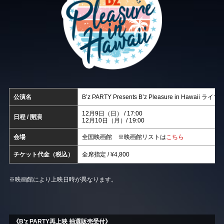
公演名
B’z PARTY Presents B’z Pleasure in Haw
12月9日（日） / 17:00
日程 / 開演
12月10日（月）/ 19:00
会場
全国映画館 ※映画館リストは
こちら
チケット代金（税込）
全席指定 / ¥4,800
※映画館により上映日時が異なります。
《B’z PARTY再上映 抽選販売受付》