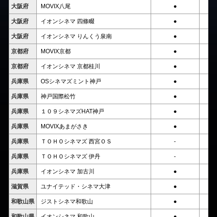
大阪府
MOVIX八尾
●
大阪府
イオンシネマ 四條畷
●
大阪府
イオンシネマ りんくう泉南
●
京都府
MOVIX京都
●
京都府
イオンシネマ 京都桂川
●
兵庫県
OSシネマズミント神戸
●
兵庫県
神戸国際松竹
●
兵庫県
１０９シネマズHAT神戸
●
兵庫県
MOVIXあまがさき
●
兵庫県
ＴＯＨＯシネマズ 西宮ＯＳ
-
兵庫県
ＴＯＨＯシネマズ 伊丹
-
兵庫県
イオンシネマ 加古川
●
滋賀県
ユナイテッド・シネマ大津
●
和歌山県
ジストシネマ和歌山
●
和歌山県
イオンシネマ 和歌山
●