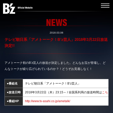
2018.03.06
テレビ朝日系「アメトーーク！B’z芸人」2018年3月22日放送
決定!!
アメトーーク初のB’z芸人の放送が決定しました。どんなお宝が登場し、ど
んなトークが繰り広げられているのか？！どうぞお見逃しなく！
●番組名
テレビ朝日系「アメトーーク！B’z芸人」
●放送日時
2018年3月22日（木）23:15～ / 全国系列局の放送時間は
こちら
●番組HP
http://www.tv-asahi.co.jp/ametalk/