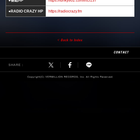
●番組HP
https://funky802.com/i/s5137
●RADIO CRAZY HP
https://radiocrazy.fm
SHARE：