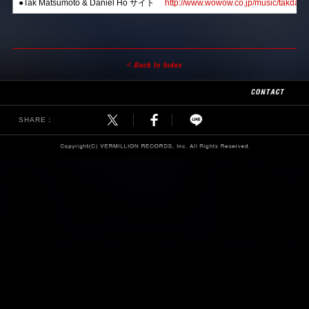
●Tak Matsumoto & Daniel Ho サイト
http://www.wowow.co.jp/music/takdanie
SHARE：