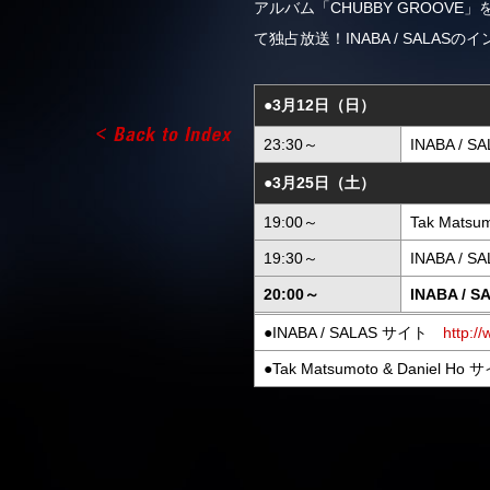
アルバム「CHUBBY GROOVE」
て独占放送！INABA / SAL
●3月12日（日）
23:30～
INABA /
●3月25日（土）
19:00～
Tak Matsu
19:30～
INABA /
20:00～
INABA / 
●INABA / SALAS サイト
http:/
●Tak Matsumoto & Daniel H