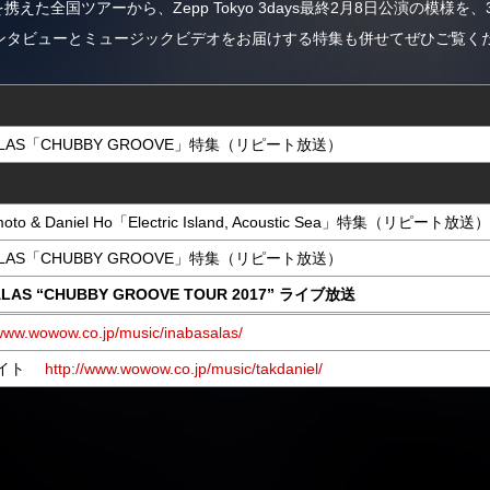
を携えた全国ツアーから、Zepp Tokyo 3days最終2月8日公演の模様を、
ASのインタビューとミュージックビデオをお届けする特集も併せてぜひご覧く
 SALAS「CHUBBY GROOVE」特集（リピート放送）
moto & Daniel Ho「Electric Island, Acoustic Sea」特集（リピート放送）
 SALAS「CHUBBY GROOVE」特集（リピート放送）
SALAS “CHUBBY GROOVE TOUR 2017” ライブ放送
/www.wowow.co.jp/music/inabasalas/
o サイト
http://www.wowow.co.jp/music/takdaniel/