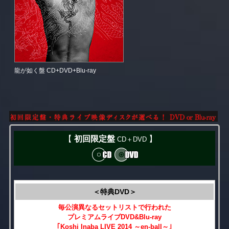
龍が如く盤 CD+DVD+Blu-ray
【
初回限定盤
】
CD＋DVD
＜特典DVD＞
毎公演異なるセットリストで行われた
プレミアムライブDVD&Blu-ray
｢Koshi Inaba LIVE 2014 ～en-ball～｣