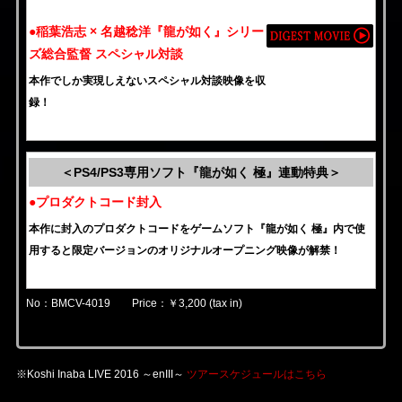
●稲葉浩志 × 名越稔洋『龍が如く』シリー
ズ総合監督 スペシャル対談
本作でしか実現しえないスペシャル対談映像を収
録！
＜PS4/PS3専用ソフト『龍が如く 極』連動特典＞
●プロダクトコード封入
本作に封入のプロダクトコードをゲームソフト『龍が如く 極』内で使
用すると限定バージョンのオリジナルオープニング映像が解禁！
No：BMCV-4019 Price：￥3,200 (tax in)
※Koshi Inaba LIVE 2016 ～enIII～
ツアースケジュールはこちら