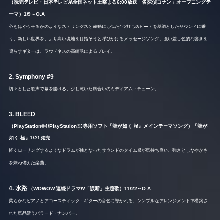
（読売テレビ・日本テレビ系全国ネット土曜よる6:00放送「名探偵コナン」オープニングテ
ーマ）1/9～O.A
心をはやらせるかのようなストリングスと鼓動にも似た4つ打ちのビートを基調としたサウンドに乗
り、新しい世界を、より高い境地を目指そうと呼びかけるメッセージソング。強い差し色的な響きを
鳴らすギターは、ラウドネスの高崎晃によるプレイ。
2. Symphony #9
切々とした歌声で幕を開ける、少し乾いた風合いのミディアム・チューン。
3. BLEED
（PlayStation®4/PlayStation®3専用ソフト『龍が如く 極』メインテーマソング）『龍が
如く 極』1/21発売
軽くローリングするようなドラムが軸となったサウンドのタイム感が気持ち良い、強さとしなやかさ
を兼ね備えた楽曲。
4. 水路
（WOWOW 連続ドラマW「誤断」主題歌）11/22～O.A
柔らかなピアノとアコースティック・ギターの音色に導かれる、シンプルなアレンジメントで構築さ
れた気品漂うバラード・ナンバー。