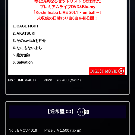
毎公演異なるセットリストで行われた
プレミアムライブDVD&Blu-ray
｢Koshi Inaba LIVE 2014 ～en-ball～｣
未収録の日替わり曲6曲を初公開！
1. CAGE FIGHT
2. AKATSUKI
3. そのswitchを押せ
4. なにもないまち
5. 絶対(的)
6. Salvation
No：BMCV-4017 Price：￥2,400 (tax in)
【通常盤
】
CD
No：BMCV-4018 Price：￥1,500 (tax in)