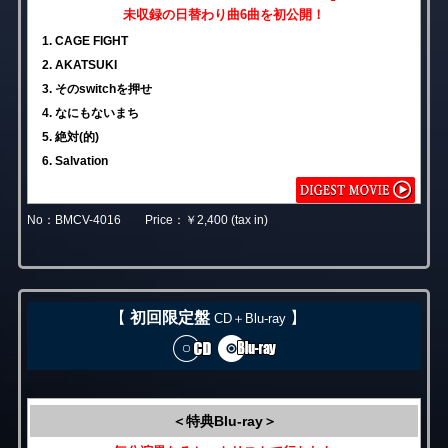
未収録の日替わり曲6曲を初公開！
1. CAGE FIGHT
2. AKATSUKI
3. そのswitchを押せ
4. なにもないまち
5. 絶対(的)
6. Salvation
No：BMCV-4016 Price：￥2,400 (tax in)
【
初回限定盤
】
CD＋Blu-ray
＜特典Blu-ray＞