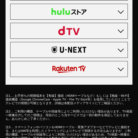
注1… お手持ちの視聴端末を【有線】接続（HDMIケーブルなど）もしくは【無線・Wi-Fi】
接続機器（Google ChromeCast・Apple TV・Fire TV Stick等）を使用していただくことで
テレビでの視聴が可能となります。詳細は各配信メディアサイトにてご確認ください。
注2… ご利用の機器、ケーブルや回線等によりご利用いただけない場合があります。TV画面
へ映像出力してのご視聴は、現在のところ当サービスでは一切の動作を保証しておりませ
ん。あらかじめご了承ください。
注3… スマートフォンやパソコンをHDMIケーブル・変換アダプターなどでテレビに接続す
る、またはWifi等を利用したミラーリングによりテレビで視聴する方法もありますが、ご利
用の機器、ケーブルや回線等によりご利用いただけない場合があるため、TV画面へ映像出