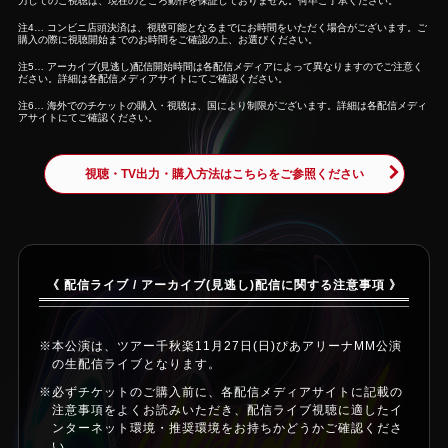
力してのご視聴は、現在のところ動作を保証しておりません。何卒ご了承ください。
注4… コンビニ店頭決済は、視聴可能となるまでにお時間をいただく場合がございます。ご
購入の際に視聴開始までのお時間をご確認の上、お選びください。
注5… アーカイブ(見逃し)配信開始時間は各配信メディアによって異なりますのでご注意く
ださい。詳細は各配信メディアサイトにてご確認ください。
注6… 海外でのチケットの購入・視聴は、国により制限がございます。詳細は各配信メディ
アサイトにてご確認ください。
視聴・TV出力・購入方法はこちらをご参照ください
《 配信ライブ / アーカイブ(見逃し)配信に関する注意事項 》
※本公演は、ツアー千秋楽11月27日(日)ぴあアリーナMM公演
の生配信ライブとなります。
※必ずチケットのご購入前に、各配信メディアサイトに記載の
注意事項をよくお読みいただき、配信ライブ視聴に適したイ
ンターネット環境・推奨環境をお持ちかどうかご確認くださ
い。