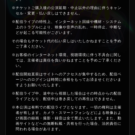
※チケットご購入後の公演延期・中止以外の理由に伴うキャン
セル・変更・払い戻しはできません。
※配信ライブの特性上、インターネット回線や機材・システム
上のトラブルにより、映像や音声の乱れ、一時停止、中断な
どが起こる可能性がございます。
その場合もチケット代の払い戻しはいたしかねますことを予め
ご了承ください。
※お客様のインターネット環境、視聴環境に伴う不具合に関し
ては、主催者は責任を負いかねますことを予めご了承くださ
い。
※配信開始直前はサイトへのアクセスが集中するため、配信ペ
ージへのログインは時間に余裕をもってお済ませくださいま
すようお願いいたします。
※配信ライブ中、途中から視聴した場合はその時点からの配信
ライブとなり、配信中は巻き戻しての再生はできません。
※本公演は有料での配信ライブとなります。一切の権利は主催
者が有します。カメラ・スマートフォンなどによる映像およ
び画面の録画・撮影・録音は全て禁止いたします。また、動
画サイトなどへの無断転載・共有を行った場合、法的責任に
問われる場合があります。