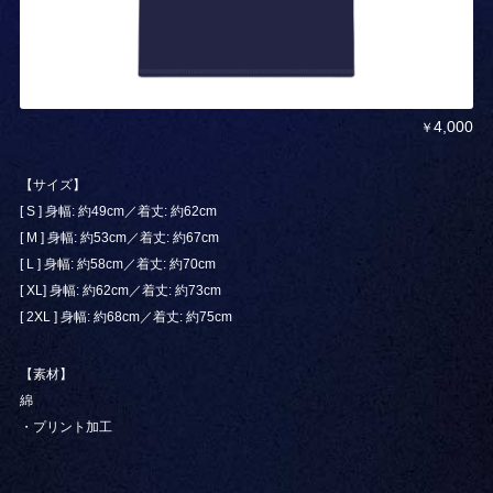
4,000
￥
【サイズ】
[ S ] 身幅: 約49cm／着丈: 約62cm
[ M ] 身幅: 約53cm／着丈: 約67cm
[ L ] 身幅: 約58cm／着丈: 約70cm
[ XL] 身幅: 約62cm／着丈: 約73cm
[ 2XL ] 身幅: 約68cm／着丈: 約75cm
【素材】
綿
・プリント加工