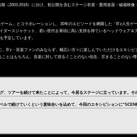
02）と後期（2003-2018）に分け、初公開を含むステージ衣裳・愛用楽器・
人生ゲーム」とコラボレーションし、30年のエピソードを網羅した「B’z人生
ライダースジャケット、若い世代を筆頭に高い支持を得ているヘッドウェア＆アパ
も予定しています。
のと共に、B’z・音楽ファンのみならず、幅広い方々に楽しんでいただけるエキシ
だけることはもちろん、音楽に対して揺るぐことのない信念、尽きることのない
ング、ツアーを続けて来たことによって、今居るステージに立っています。そ
ルで続けていくという意味合いを込めて、今回のエキシビションに“SCENE