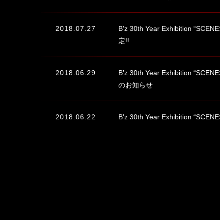
2018.07.27
B’z 30th Year Exhibition 
定!!
2018.06.29
B’z 30th Year Exhibition 
のお知らせ
2018.06.22
B’z 30th Year Exhibition 
2018.06.16
B’z 30th Year Exhibition “S
2018.06.16
B’z 30th Year Exhibition“SC
Store」にて販売することが決定