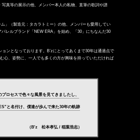
秘蔵映像・写真等の展示の他、メンバー本人の私物、直筆の歌詞や譜
ゲーム」（製造元：タカラトミー）の他、メンバーも愛用してい
レルブランド「NEW ERA」を始め、「30」にちなんだ30
ビションとなっております。B’zにとってあくまで30年は通過点で
尊む心、姿勢に、一人でも多くの方が興味を持っていただければ
のプロセスで色々な風景を見てきましたし、
S”と名付け、僕達が歩んで来た30年の軌跡
（B’z 松本孝弘 / 稲葉浩志）