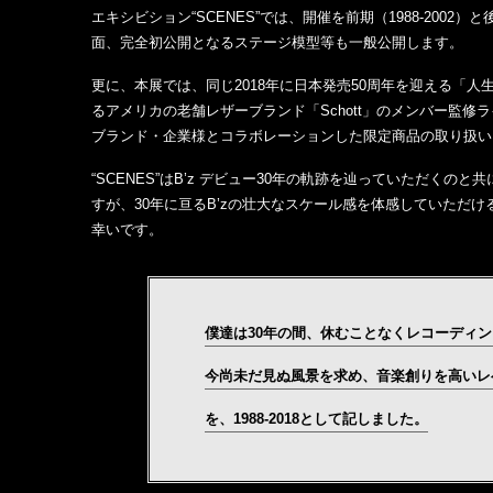
エキシビション“SCENES”では、開催を前期（1988-20
面、完全初公開となるステージ模型等も一般公開します。
更に、本展では、同じ2018年に日本発売50周年を迎える「
るアメリカの老舗レザーブランド「Schott」のメンバー監修
ブランド・企業様とコラボレーションした限定商品の取り扱い
“SCENES”はB’z デビュー30年の軌跡を辿っていただく
すが、30年に亘るB’zの壮大なスケール感を体感していた
幸いです。
僕達は30年の間、休むことなくレコーディ
今尚未だ見ぬ風景を求め、音楽創りを高いレベ
を、1988-2018として記しました。