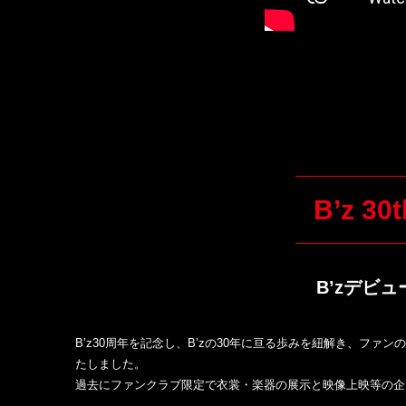
2018.05.02
アナログレコード購入特典・レ
せ
2018.05.01
5/7（月）～ 5/10（木）スト
2018.05.01
「Zoff サングラス」“TAK MO
B’z 30t
2018.04.26
グッズ情報更新!!
2018.04.17
「G-SHOCK」抽選販売のご案内
B’zデビ
2018.04.15
「B'z人生ゲーム」通信販売のご
B’z30周年を記念し、B’zの30年に亘る歩みを紐解き、フ
たしました。
過去にファンクラブ限定で衣裳・楽器の展示と映像上映等の企