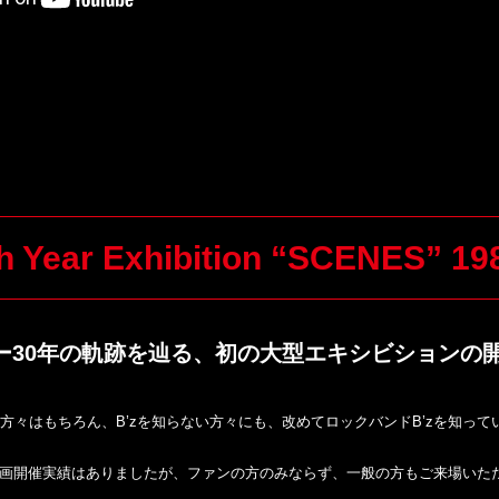
コード収納ボックス製造遅延のお知ら
ア営業時間変更のお知らせ
DEL”に関しまして
h Year Exhibition
“SCENES” 198
ュー30年の軌跡を辿る、初の大型エキシビションの開
案内
ァンの方々はもちろん、B’zを知らない方々にも、改めてロックバンドB’zを知
画開催実績はありましたが、ファンの方のみならず、一般の方もご来場いた