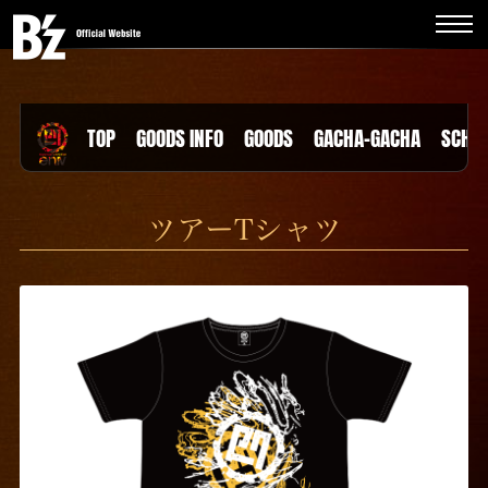
TOP
GOODS INFO
GOODS
GACHA-GACHA
SCHE
ツアーTシャツ