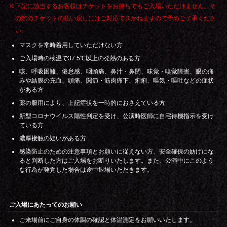
※下記に該当するお客様はチケットをお持ちでもご入場いただけません。そ
の際のチケットの払い戻しにはご対応できかねますので予めご了承くださ
い。
マスクを常時着用していただけない方
ご入場時の検温で37.5℃以上の発熱のある方
咳、呼吸困難、倦怠感、咽頭痛、⿐汁・⿐閉、味覚・嗅覚障害、眼の痛
みや結膜の充血、頭痛、関節・筋肉痛下、痢痢、嘔気・嘔吐などの症状
がある方
薬の服用により、上記症状を一時的におさえている方
新型コロナウイルス陽性判定を受け、公演時医師に自宅待機指示を受け
ている方
濃厚接触の疑いがある方
感染防止のための注意事項とお願いに従えない方、安全確保の妨げにな
ると判断した方はご入場をお断りいたします。また、公演中にこのよう
な行為が発覚した場合は途中退場いただきます。
ご入場にあたってのお願い
ご来場前にご自身の体調の確認と体温測定をお願いいたします。