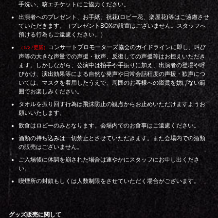
手洗い、咳エチケットにご協力ください。
出演者へのプレゼント、お手紙、祝花(ロビー花、楽屋花)等はご遠慮させ
ていただきます。（プレゼントBOXの設置はございません。スタッフへ
預ける行為もご遠慮ください。）
コンサートプロモーターズ協会のガイドラインに即し、叫び
（1/27更新）
声等の大きな声量での声援・歓声、反復しての声援等はお控えいただき
ます。しかしながら、公演中は拍手や手振りに加え、出演者の登場や呼
びかけ、演出効果等による自然な発声や日常会話程度の声援・歓声につ
いては、マスクを着用したうえで、周囲のお客様への鑑賞を妨げない範
囲でお楽しみください。
タオルを振り回す行為は飛沫防止の観点からお止めいただけますようお
願いいたします。
飲食はロビーのみとなります。会場内でのお食事はご遠慮ください。
酒類の持ち込みは一切禁止とさせていただきます。また会場内での酒類
の販売はございません。
ご入場後に体調を崩された場合は速やかにスタッフにお申し出くださ
い。
喫煙所の封鎖もしくは人数制限をさせていただく場合がございます。
グッズ販売に関して