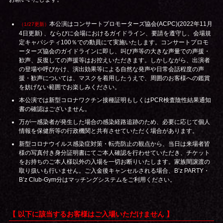
本公演はコンサートプロモーターズ協会(ACPC)(2022年11月
（1/27更新）
4日更新) 、ならびに会場におけるガイドライン、要請を遵守し、会場規
定キャパシティ100％での動員にて実施いたします。コンサートプロモ
ーターズ協会のガイドラインに即し、叫び声等の大きな声量での声援・
歓声、反復しての声援等はお控えいただきます。しかしながら、出演者
の登場や呼びかけ、演出効果等による自然な発声や日常会話程度の声
援・歓声については、マスクを着用したうえで、周囲のお客様への鑑賞
を妨げない範囲でお楽しみください。
本公演では新型コロナワクチン接種証明もしくはPCR検査陰性結果通知
書の確認はございません。
万が一感染者が発生した場合の感染経路追跡のため、必要に応じて個人
情報を保健所等の行政機関と共有させていただく場合があります。
新型コロナウイルス感染症対策・転売防止の観点から、当日は来場者皆
様の写真付き身分証明書にてご本人確認を行わせていただき、チケット
をお持ちのご本人様以外の入場を一切お断りいたします。家族間譲渡の
取り扱いも行いません。ご入金後キャンセルされる場合、B’z PARTY・
B’z Club-Gym分はマッチングシステムをご利用ください。
【 以下に該当するお客様はご入場いただけません 】