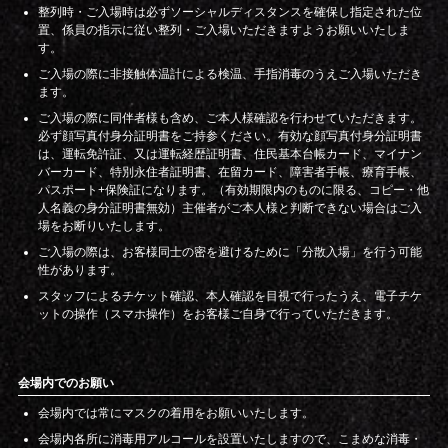
整列時・ご入場時は必ずソーシャルディスタンスを確保し指定された位
置、係員の指示に従い整列・ご入場いただきますようお願いいたしま
す。
ご入場の際に非接触体温計による検温、手指消毒のうえご入場いただき
ます。
ご入場の際に同伴者様も含め、ご本人様確認を行わせていただきます。
必ず顔写真付身分証明書をご持参ください。有効な顔写真付身分証明書
は、運転免許証、又は運転経歴証明書、住民基本台帳カード、マイナン
バーカード、特別永住者証明書、在留カード、障害者手帳、療育手帳、
パスポート+保険証になります。（有効期限内のものに限る、コピー・他
人名義の身分証明書無効）主催者がご本人様と判断できない場合はご入
場をお断りいたします。
ご入場の際は、お客様同士の密を避けるために「分散入場」を行う可能
性があります。
スタッフによるチケット確認、本人確認を目視で行ったうえ、電子チケ
ットの操作（スマホ操作）をお客様ご自身で行っていただきます。
会場内でのお願い
会場内では常にマスクの着用をお願いいたします。
会場内各所に消毒用アルコールを設置いたしますので、こまめな消毒・