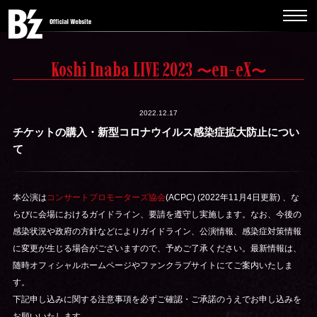
Koshi Inaba LIVE 2023
en-eX
〜
〜
2022.12.17
チケットの購入・新型コロナウイルス感染症拡大防止につい
て
本公演は
コンサートプロモーターズ協会
(ACPC) (2022年11月4日更新) 、な
らびに会場におけるガイドライン、要請を遵守し実施します。なお、今後の
感染状況や政府の方針などによりガイドライン、公演情報、感染症対策情報
に変更が生じる場合がございますので、予めご了承ください。最新情報は、
随時オフィシャルホームページやファンクラブサイトにてご案内いたしま
す。
下記申し込みに関する注意事項を必ずご確認・ご承諾のうえでお申し込みを
お願いいたします。