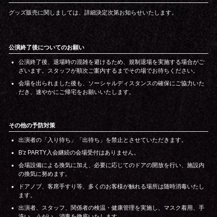
グッズ販売に関しましては、詳細決定次第お知らせいたします。
公演終了後についてのお願い
公演終了後、退場時の混雑を避けるため、規制退場を実施する場合がご
ざいます。スタッフが順次ご案内するまでその場でお待ちください。
会場を出られました後も、ソーシャルディスタンスの確保にご協力いた
だき、速やかにご帰宅をお願いいたします。
その他の予防対策
出演者の「入り待ち」「出待ち」を禁止とさせていただきます。
B'z PARTY入会継続の会場受付はありません。
会場設備による換気に加え、必要に応じてのドアの開放を行い、施設内
の換気に努めます。
ドアノブ、客席手すり等、多くのお客様が触れる場所は随時消毒いたし
ます。
出演者、スタッフ、関係者の検温・健康管理を実施し、マスク着用、手
洗い、うがい、消毒を徹底いたします。