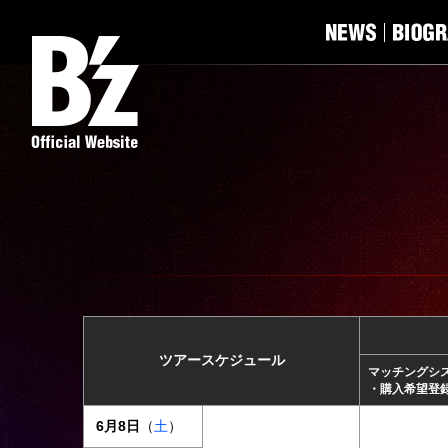
ツアースケジュール
マッチングシ
・購入希望登
6月8日
（
土
）