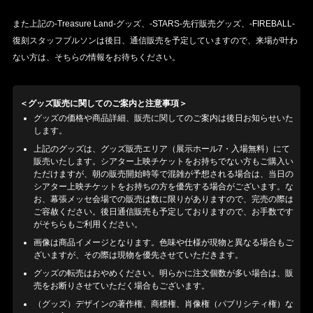
また上記の-Treasure Land-グッズ、-STARS-先行販売グッズ、-FIREBALL-
復刻スタッフブルソンは後日、通信販売を予定していますので、来場が叶わ
ない方は、そちらの情報をお待ちください。
＜グッズ販売に関してのご案内と注意事項＞
グッズの価格や商品詳細、販売に関してのご案内は後日お知らせいた
します。
上記のグッズは、グッズ販売エリア（展示ホール7・入場無料）にて
販売いたします。シアター上映チケットをお持ちでない方もご購入い
ただけますが、朝の販売開始時等で混雑が予想される場合は、当日の
シアター上映チケットをお持ちの方を優先する場合がございます。な
お、幕張メッセ会場での販売は数に限りがありますので、完売の際は
ご容赦ください。後日通信販売も予定しておりますので、お手数です
がそちらもご利用ください。
画像は商品イメージとなります。色味や仕様が現物と異なる場合もご
ざいますが、その際は現物を優先させていただきます。
グッズの転売はおやめください。明らかに注文個数が多い場合は、販
売をお断りさせていただく場合もございます。
（グッズ）デザインの著作権、商標権、肖像権（パブリシティ権）な