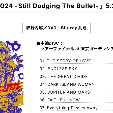
24 -Still Dodging The Bullet-」5.
収録内容／DVD・Blu-ray 共通
■本編DISC：
ツアーファイナル at 東京ガーデンシ
01. THE STORY OF LOVE
02. ENDLESS SKY
03. THE GREAT DIVIDE
04. DARK ISLAND WOMAN
05. JUPITER AND MARS
06. FAITHFUL NOW
07. Everything Passes Away