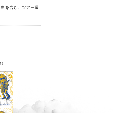
4曲を含む、ツアー最
m）