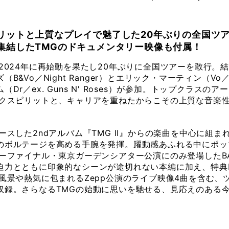
リットと上質なプレイで魅了した20年ぶりの全国ツ
集結したTMGのドキュメンタリー映像も付属！
2024年に再始動を果たし20年ぶりに全国ツアーを敢行。
B&Vo／Night Ranger）とエリック・マーティン（Vo／
Dr／ex. Guns N' Roses）が参加。トップクラスの
ックスピリットと、キャリアを重ねたからこその上質な音楽
ースした2ndアルバム『TMG II』からの楽曲を中心に組
のボルテージを高める手腕を発揮。躍動感あふれる中にポッ
ーファイナル・東京ガーデンシアター公演にのみ登場したBA
迫力とともに印象的なシーンが途切れない本編に加え、特典D
風景や熱気に包まれるZepp公演のライブ映像4曲を含む、
収録。さらなるTMGの始動に思いを馳せる、見応えのある