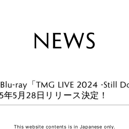
TAK MAT
NEWS
JACK BLA
ERIC MAR
MATT SO
YUKIHIDE
lu-ray「TMG LIVE 2024 -Still D
」2025年5月28日リリース決定！
This website contents is in Japanese only.