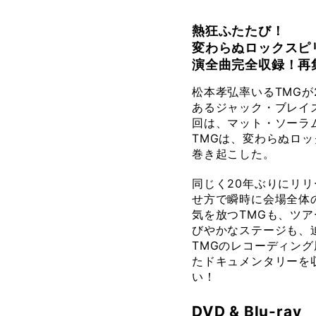
熱狂ふたたび！
変わらぬロックスピ
演全曲完全収録！再
松本孝弘率いるTMGが
あるジャック・ブレイズ（
回は、マット・ソーラム（
TMGは、変わらぬロ
巻き起こした。
同じく20年ぶりにリリ
せ方で瞬時に会場全体
気を放つTMGも、ツア
びやかなステージも、
TMGのレコーディング
たドキュメンタリーを
い！
DVD & Blu-ray