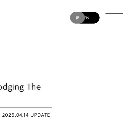
JP
EN
SUMOTO
DES
TIN
RUM
 “YT” TAKIYAMA
odging The
2025.04.14 UPDATE!