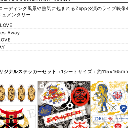
コーディング風景や熱気に包まれるZepp公演のライブ映像
キュメンタリー
 LOVE
ses Away
LOVE
AY
オリジナルステッカーセット
（1シートサイズ：約115×165m