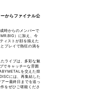
アーからファイナル公
結成時からのメンバーで
MR.BIG）に加え、今
アーティストが顔を揃えた
性とプレイで熱狂の渦を
まれたライブは、多彩な魅
プでキャッチーな雰囲
BYMETALを交えた煌
ISCには、再集結した
ツアー最終日までを追っ
今作をぜひご堪能くださ