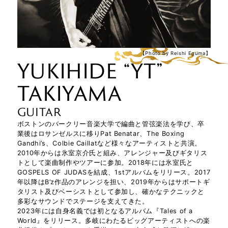
【Photo by Reishi Eguma】
YUKIHIDE “YT”
TAKIYAMA
GUITAR
TAK MATSUMOT
ボストンのバークリー音楽大学で編曲と管弦楽法を学び、卒
業後はロサンゼルスに移りPat Benatar、The Boxing
Gandhi’s、Colbie Caillatなど様々なアーティストと共演。
O
2010年からは氷室京介氏と組み、アレンジャー及びギタリス
トとして楽曲制作やツアーに参加。2018年には氷室氏と
GOSPELS OF JUDASを結成、1stアルバムをリリース。2017
年以降はB’z作品のアレンジを担い、2019年からはサポートギ
JACK BLADES
タリスト及びベーシストとして参加し、確かなテクニックと
多彩なサウンドでステージを支えてきた。
2023年には自身名義では初となるアルバム『Tales of a
World』をリリース。多岐にわたるビッグアーティストへの楽