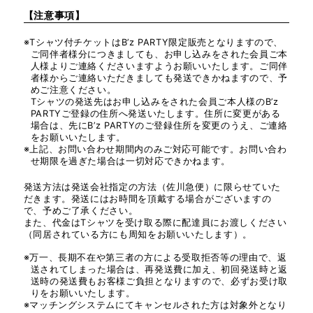
【注意事項】
※Tシャツ付チケットはB’z PARTY限定販売となりますので、
ご同伴者様分につきましても、お申し込みをされた会員ご本
人様よりご連絡くださいますようお願いいたします。ご同伴
者様からご連絡いただきましても発送できかねますので、予
めご注意ください。
Tシャツの発送先はお申し込みをされた会員ご本人様のB’z
PARTYご登録の住所へ発送いたします。住所に変更がある
場合は、先にB’z PARTYのご登録住所を変更のうえ、ご連絡
をお願いいたします。
※上記、お問い合わせ期間内のみご対応可能です。お問い合わ
せ期限を過ぎた場合は一切対応できかねます。
発送方法は発送会社指定の方法（佐川急便）に限らせていた
だきます。発送にはお時間を頂戴する場合がございますの
で、予めご了承ください。
また、代金はTシャツを受け取る際に配達員にお渡しください
（同居されている方にも周知をお願いいたします）。
※万一、長期不在や第三者の方による受取拒否等の理由で、返
送されてしまった場合は、再発送費に加え、初回発送時と返
送時の発送費もお客様ご負担となりますので、必ずお受け取
りをお願いいたします。
※マッチングシステムにてキャンセルされた方は対象外となり