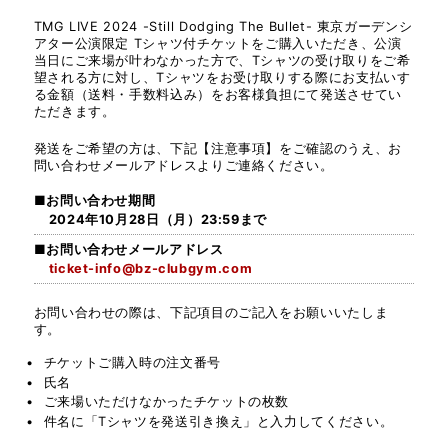
TAK MATSUMOTO
TMG LIVE 2024 -Still Dodging The Bullet- 東京ガーデンシ
アター公演限定 Tシャツ付チケットをご購入いただき、公演
当日にご来場が叶わなかった方で、Tシャツの受け取りをご希
JACK BLADES
望される方に対し、Tシャツをお受け取りする際にお支払いす
る金額（送料・手数料込み）をお客様負担にて発送させてい
ただきます。
ERIC MARTIN
発送をご希望の方は、下記【注意事項】をご確認のうえ、お
問い合わせメールアドレスよりご連絡ください。
MATT SORUM
■お問い合わせ期間
2024年10月28日（月）23:59まで
YUKIHIDE “YT” TAKIYA
■お問い合わせメールアドレス
ticket-info@bz-clubgym.com
MA
お問い合わせの際は、下記項目のご記入をお願いいたしま
す。
チケットご購入時の注文番号
氏名
ご来場いただけなかったチケットの枚数
件名に「Tシャツを発送引き換え」と入力してください。