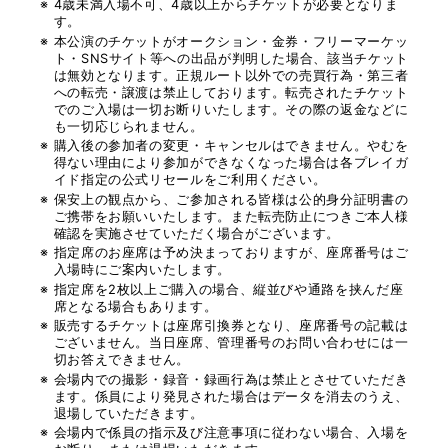
4歳未満入場不可、4歳以上からチケットが必要となりま
す。
本公演のチケットがオークション・金券・フリーマーケッ
ト・SNSサイト等への出品が判明した場合、該当チケット
は無効となります。正規ルート以外での売買行為・第三者
への転売・譲渡は禁止しております。転売されたチケット
でのご入場は一切お断りいたします。その際の返金などに
も一切応じられません。
購入後の参加者の変更・キャンセルはできません。やむを
得ない理由により参加ができなくなった場合は各プレイガ
イド指定の公式リセールをご利用ください。
保安上の観点から、ご参加される皆様は公的身分証明書の
ご携帯をお願いいたします。また転売防止につきご本人様
確認を実施させていただく場合がございます。
指定席のお座席は予め決まっておりますが、座席番号はご
入場時にご案内いたします。
指定席を2枚以上ご購入の場合、縦並びや通路を挟んだ座
席となる場合もあります。
販売するチケットは座席引換券となり、座席番号の記載は
ございません。当日座席、管理番号のお問い合わせには一
切お答えできません。
会場内での撮影・録音・録画行為は禁止とさせていただき
ます。係員により発見された場合はデータを消去のうえ、
退場していただきます。
会場内で係員の指示及び注意事項に従わない場合、入場を