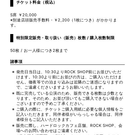
ERIC MARTIN
チケット料金（税込）
S席 ￥20,000
※別途店頭販売手数料・￥2,200（1枚につき）がかかりま
MATT SORUM
す。
特別限定販売・取り扱い（販売）枚数 / 購入枚数制限
YUKIHIDE “YT” TA
50枚 / お一人様につき2枚まで
KIYAMA
諸事項
発売日当日は、10:30よりROCK SHOP前にお並びいただ
けます。10:30より前にお並びの方は、ご購入いただけま
せん。徹夜等での泊まり込みは近隣のご迷惑になりますの
で、ご遠慮くださいますようお願いいたします。
既に完売している公演のため、販売できる枚数は少数とな
ります。そのため、お並び頂いてもご購入できない場合が
ございますので予めご了承ください。
ご購入の際に、チケットご購入用紙に必要な個人情報をご
記入いただきます。同伴者様がいらっしゃる場合は、同伴
者様分もご記入いただきます。
販売に際し、ハードロックカフェ店舗、ROCK SHOP、会
場へのお問い合わせはご遠慮ください。