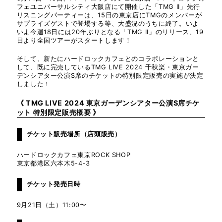
フェユニバーサルシティ大阪店にて開催した「TMG II」先行
リスニングパーティーは、15日の東京店にTMGのメンバーが
サプライズゲストで登場する等、大盛況のうちに終了。いよ
いよ今週18日には20年ぶりとなる「TMG II」のリリース、19
日より全国ツアーがスタートします！
そして、新たにハードロックカフェとのコラボレーションと
して、既に完売しているTMG LIVE 2024 千秋楽・東京ガー
デンシアター公演S席のチケットの特別限定販売の実施が決定
しました！
《 TMG LIVE 2024 東京ガーデンシアター公演S席チケ
ット 特別限定販売概要 》
TAK MATSUMOT
チケット販売場所（店頭販売）
O
ハードロックカフェ東京ROCK SHOP
東京都港区六本木5-4-3
チケット発売日時
JACK BLADES
9月21日（土）11:00〜