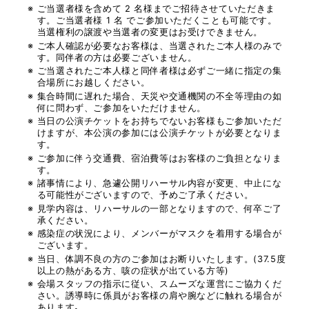
YUKIHIDE 
ご当選者様を含めて 2 名様までご招待させていただきま
す。ご当選者様 1 名 でご参加いただくことも可能です。
当選権利の譲渡や当選者の変更はお受けできません。
ご本⼈確認が必要なお客様は、当選されたご本⼈様のみで
す。同伴者の⽅は必要ございません。
AKIYAMA
ご当選されたご本⼈様と同伴者様は必ずご⼀緒に指定の集
合場所にお越しください。
集合時間に遅れた場合、天災や交通機関の不全等理由の如
何に問わず、ご参加をいただけません。
当日の公演チケットをお持ちでないお客様もご参加いただ
けますが、本公演の参加には公演チケットが必要となりま
す。
ご参加に伴う交通費、宿泊費等はお客様のご負担となりま
す。
諸事情により、急遽公開リハーサル内容が変更、中止にな
る可能性がございますので、予めご了承ください。
見学内容は、リハーサルの一部となりますので、何卒ご了
承ください。
感染症の状況により、メンバーがマスクを着用する場合が
ございます。
当日、体調不良の方のご参加はお断りいたします。(37.5度
以上の熱がある方、咳の症状が出ている方等)
会場スタッフの指示に従い、スムーズな運営にご協力くだ
さい。誘導時に係員がお客様の肩や腕などに触れる場合が
あります｡