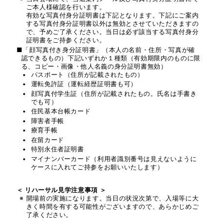
ご本人様確認を行います。
有効な写真付身分証明書は下記となります。下記にご案内
JACK BLA
する写真付身分証明書以外は無効とさせていただきますの
で、予めご了承ください。当日は必ず該当する写真付身分
証明書をご持参ください。
■「顔写真付き身分証明書」（本人の名前・住所・写真が確
認できるもの）下記いずれか１種類（有効期限内のものに限
る、コピー・画像・他人名義の身分証明書無効）
パスポート（住所が記載されたもの）
ERIC MAR
運転免許証（運転経歴証明書も可）
顔写真付学生証（住所が記載されたもの。氏名は手書き
でも可）
住民基本台帳カード
障害者手帳
療育手帳
在留カード
特別永住者証明書
MATT SO
マイナンバーカード（利用者識別番号は見えないように
ケースに入れてご持参をお願いいたします）
＜ リハーサル見学注意事項 ＞
開場前の実施になります。当日の状況次第で、入場等に大
きく時間を有する可能性がございますので、あらかじめご
了承ください。