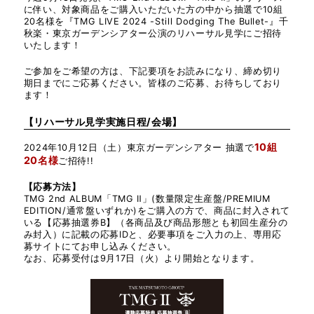
に伴い、対象商品をご購入いただいた方の中から抽選で10組
20名様を『TMG LIVE 2024 -Still Dodging The Bullet-』千
秋楽・東京ガーデンシアター公演のリハーサル見学にご招待
いたします！
ご参加をご希望の方は、下記要項をお読みになり、締め切り
期日までにご応募ください。皆様のご応募、お待ちしており
ます！
【リハーサル見学実施日程/会場】
10組
2024年10月12日（土）東京ガーデンシアター 抽選で
20名様
ご招待!!
【応募方法】
TMG 2nd ALBUM「TMG Ⅱ」(数量限定生産盤/PREMIUM
EDITION/通常盤いずれか)をご購入の方で、商品に封入されて
いる【応募抽選券B】（各商品及び商品形態とも初回生産分の
み封入）に記載の応募IDと、必要事項をご入力の上、専用応
募サイトにてお申し込みください。
なお、応募受付は9月17日（火）より開始となります。