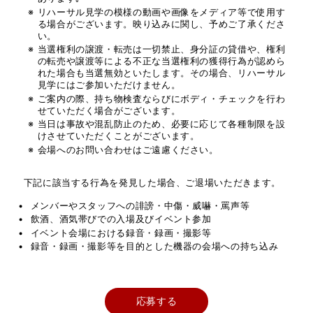
リハーサル見学の模様の動画や画像をメディア等で使用す
る場合がございます。映り込みに関し、予めご了承くださ
い。
当選権利の譲渡・転売は一切禁止、身分証の貸借や、権利
の転売や譲渡等による不正な当選権利の獲得行為が認めら
れた場合も当選無効といたします。その場合、リハーサル
見学にはご参加いただけません。
ご案内の際、持ち物検査ならびにボディ・チェックを行わ
せていただく場合がございます。
当日は事故や混乱防止のため、必要に応じて各種制限を設
けさせていただくことがございます。
会場へのお問い合わせはご遠慮ください。
下記に該当する行為を発見した場合、ご退場いただきます。
メンバーやスタッフへの誹謗・中傷・威嚇・罵声等
飲酒、酒気帯びでの入場及びイベント参加
イベント会場における録音・録画・撮影等
録音・録画・撮影等を目的とした機器の会場への持ち込み
応募する