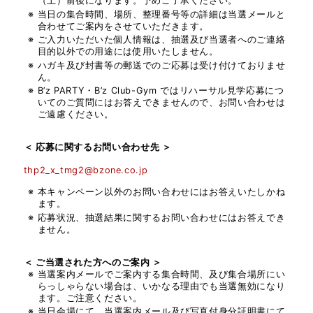
（土）前後になります。予めご了承ください。
当日の集合時間、場所、整理番号等の詳細は当選メールと
合わせてご案内をさせていただきます。
ご入力いただいた個人情報は、抽選及び当選者へのご連絡
目的以外での用途には使用いたしません。
ハガキ及び封書等の郵送でのご応募は受け付けておりませ
ん。
B’z PARTY・B’z Club-Gym ではリハーサル見学応募につ
いてのご質問にはお答えできませんので、お問い合わせは
ご遠慮ください。
＜ 応募に関するお問い合わせ先 ＞
thp2_x_tmg2@bzone.co.jp
TAK MAT
本キャンペーン以外のお問い合わせにはお答えいたしかね
ます。
応募状況、抽選結果に関するお問い合わせにはお答えでき
ません。
TO
＜ ご当選された方へのご案内 ＞
当選案内メールでご案内する集合時間、及び集合場所にい
らっしゃらない場合は、いかなる理由でも当選無効になり
ます。ご注意ください。
当日会場にて、当選案内メール及び写真付身分証明書にて