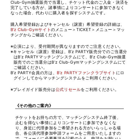
Club-Gym抽選販売で当選し、チケット代金のご入金・決済を
JACK BLADES
完了している方が、諸事情によりコンサートに参加できなく
なった場合、代わりに購入者を探すシステムです。
ERIC MARTIN
購入希望登録およびキャンセル（譲渡）希望登録の詳細は、
B’z Club-Gymサイト
のメニュー＞TICKET＞メニュー＞マッ
チングからご確認ください。
MATT SORUM
※公演により、受付期間が異なりますのでご注意ください。
YUKIHIDE “YT” TAKIYAM
※キャンセル（譲渡）登録は、B’z PARTY販売分でのご当選分
はB’z PARTYマッチングシステムにて、B’z Club-Gym抽選
販売でのご当選分はB’z Club-Gymマッチングシステムにて
A
ご確認ください。
B’z PARTY会員の方は、
B’z PARTYファンクラブサイト
にロ
グインしてからマッチングシステムをご利用ください。
※プレイガイド販売分は
公式リセール
をご利用ください。
《その他のご案内》
チケットをお持ちの方で、マッチングシステム終了後、
止むを得ない事情によりコンサートに参加できなくな
り、身近に代理参加をご希望される方がいらっしゃる場
合、各公演代理参加申請フォームをご用意いたしますの
で、フォームに必要事項を記載のうえ、申請をお願いい