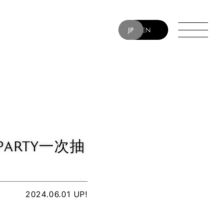
JP
EN
SUMOTO
DES
TIN
RUM
 “YT” TAKIYAMA
B’z PARTY一次抽
2024.06.01 UP!