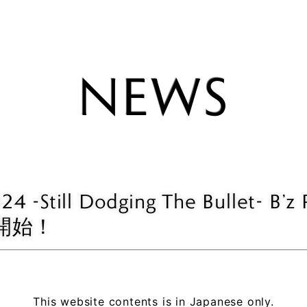
TAK MAT
NEWS
JACK BLA
ERIC MAR
MATT SO
YUKIHIDE
24 -Still Dodging The Bullet- 
開始！
This website contents is in Japanese only.