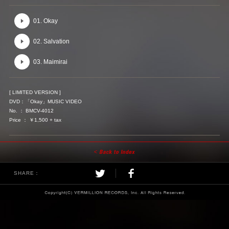
01. Okay
02. Salvation
03. Maimirai
[ LIMITED VERSION ]
DVD：「Okay」MUSIC VIDEO
No. ： BMCV-4012
Price ： ￥1,500 + tax
SHARE：