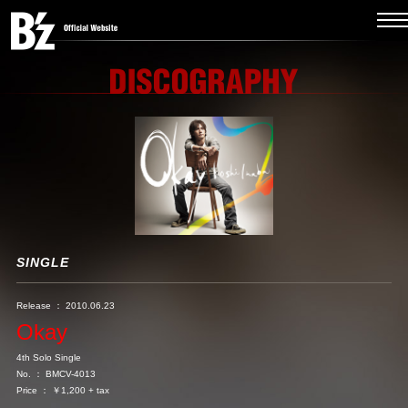
SINGLE
Release ： 2010.06.23
Okay
4th Solo Single
No. ： BMCV-4013
Price ： ￥1,200 + tax