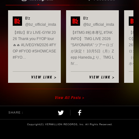
B'z
B'z
@bz_official_insta
@bz_official_insta
【#Bz】B’z LIVE-GYM 20
【#TMG #松本孝弘 #TAK
【#稲葉
26 Thank you FYOP tour
INFO】 TMG LIVE 2026
O】 Ko
🔥🔥 #LIVEGYM2026 #FY
“SAYONARA” ツアーロゴ
26-2
OP #FYOD #SHOWCASE
が決定！ 10月5日（月）Z
ロゴが
#FYO…
epp Hanedaより、TMG L
（金
IV…
ホー
SHARE：